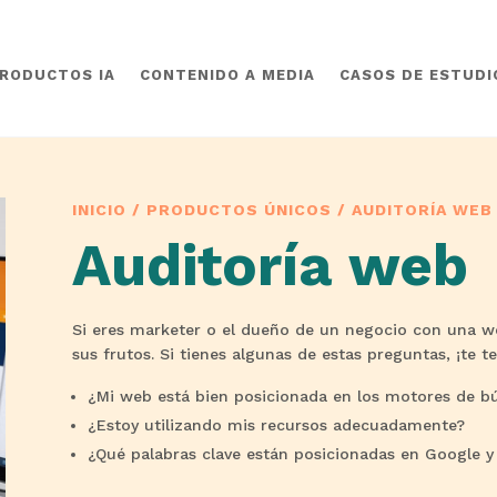
RODUCTOS IA
CONTENIDO A MEDIA
CASOS DE ESTUDIO
INICIO
/
PRODUCTOS ÚNICOS
/ AUDITORÍA WEB
Auditoría web
Si eres marketer o el dueño de un negocio con una we
sus frutos. Si tienes algunas de estas preguntas, ¡te 
¿Mi web está bien posicionada en los motores de b
¿Estoy utilizando mis recursos adecuadamente?
¿Qué palabras clave están posicionadas en Google y