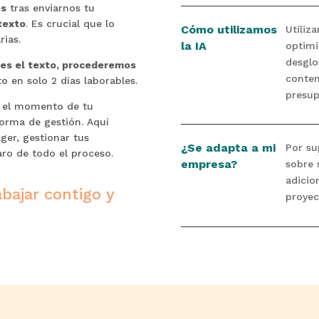
es
tras enviarnos tu
texto
. Es crucial que lo
Cómo utilizamos
Utiliz
rias.
la IA
optimi
desglo
bes el texto, procederemos
conten
to en solo 2 días laborables.
presup
 el momento de tu
forma de gestión. Aquí
er, gestionar tus
¿Se adapta a mi
Por su
ro de todo el proceso.
empresa?
sobre 
adicio
bajar contigo y
proyec