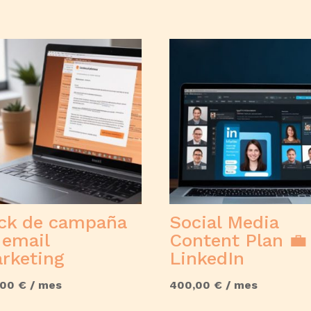
ck de campaña
Social Media
 email
Content Plan 💼
rketing
LinkedIn
,00
€
/ mes
400,00
€
/ mes