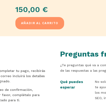
150,00
€
AÑADIR AL CARRITO
Preguntas f
¿Te preguntas qué va a co
de las respuestas a las pre
ompletar tu pago, recibirás
correo incluirá los detalles
gnado.
Qué puedes
No sol
esperar
te ayu
reo de confirmación,
los mo
r favor, complétalo para
SEO, i
ado para ti.