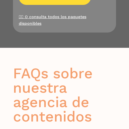
👉🏻
O consulta todos los paquetes
disponibles
FAQs sobre
nuestra
agencia de
contenidos